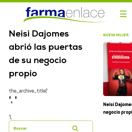
☰
Neisi Dajomes
NUEVA MUJER
abrió las puertas
de su negocio
propio
the_archive_title('
', '
Neisi Dajomes
negocio prop
');
Buscar