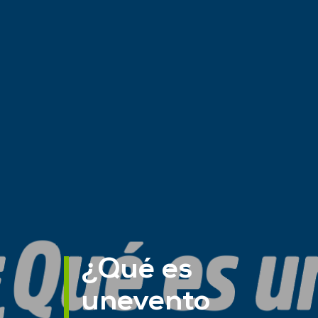
¿Qué es
unevento