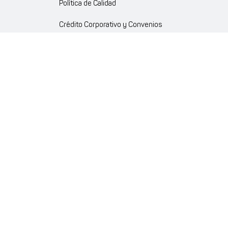
Política de Calidad
Crédito Corporativo y Convenios
Política Ambiente Gourmet
Política de Cumplimiento
Enlaces internos
Portal de proveedores
Atención al cliente
Trabaja con nosotros
Política de Privacidad y Protección de Datos Personales
Código de Ética Farmaenlace
Farmacovigilancia