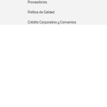
Proveedores
Política de Calidad
Crédito Corporativo y Convenios
Política Ambiente Gourmet
Política de Cumplimiento
Enlaces internos
Portal de proveedores
Atención al cliente
Trabaja con nosotros
Política de Privacidad y Protección de Datos Personales
Código de Ética Farmaenlace