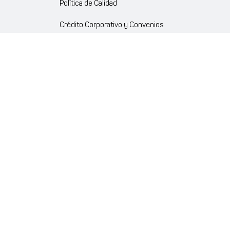
Política de Calidad
Crédito Corporativo y Convenios
Política Ambiente Gourmet
Política de Cumplimiento
Enlaces internos
Portal de proveedores
Atención al cliente
Trabaja con nosotros
Política de Privacidad y Protección de Datos Personales
Código de Ética Farmaenlace
Farmacovigilancia