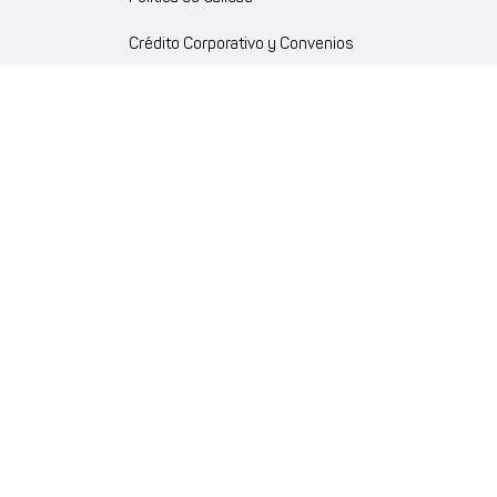
Crédito Corporativo y Convenios
Política Ambiente Gourmet
Política de Cumplimiento
Enlaces internos
Portal de proveedores
Atención al cliente
Trabaja con nosotros
Política de Privacidad y Protección de Datos Personales
Código de Ética Farmaenlace
Farmacovigilancia