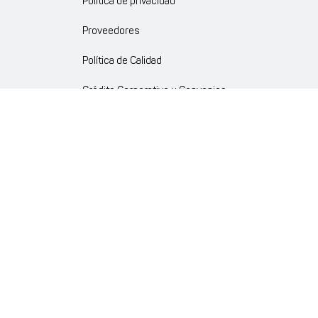
Política de privacidad
Proveedores
Política de Calidad
Crédito Corporativo y Convenios
Política Ambiente Gourmet
Política de Cumplimiento
Enlaces internos
Portal de proveedores
Atención al cliente
Trabaja con nosotros
Política de Privacidad y Protección de Datos Personales