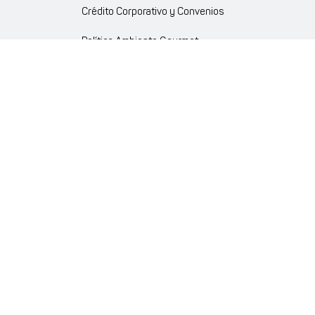
Crédito Corporativo y Convenios
Política Ambiente Gourmet
Política de Cumplimiento
Enlaces internos
Portal de proveedores
Atención al cliente
Trabaja con nosotros
Política de Privacidad y Protección de Datos Personales
Código de Ética Farmaenlace
Farmacovigilancia