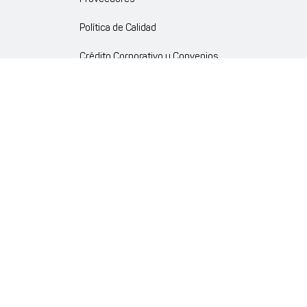
Política de Calidad
Crédito Corporativo y Convenios
Política Ambiente Gourmet
Política de Cumplimiento
Enlaces internos
Portal de proveedores
Atención al cliente
Trabaja con nosotros
Política de Privacidad y Protección de Datos Personales
Código de Ética Farmaenlace