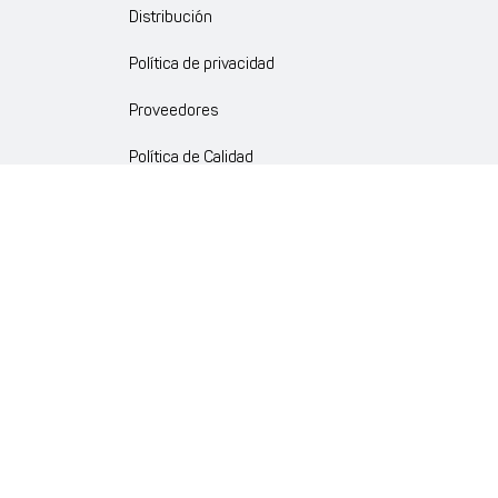
Distribución
Política de privacidad
Proveedores
Política de Calidad
Crédito Corporativo y Convenios
Política Ambiente Gourmet
Política de Cumplimiento
Enlaces internos
Portal de proveedores
Atención al cliente