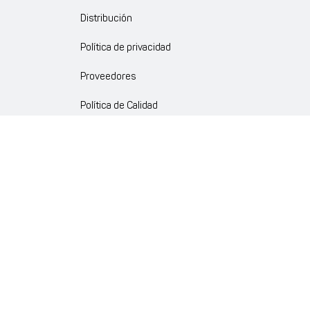
Distribución
Política de privacidad
Proveedores
Política de Calidad
Crédito Corporativo y Convenios
Política Ambiente Gourmet
Política de Cumplimiento
Enlaces internos
Portal de proveedores
Atención al cliente