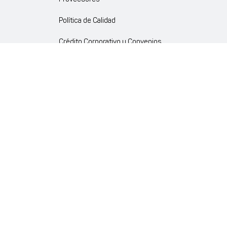
Política de Calidad
Crédito Corporativo y Convenios
Política Ambiente Gourmet
Política de Cumplimiento
Enlaces internos
Portal de proveedores
Atención al cliente
Trabaja con nosotros
Política de Privacidad y Protección de Datos Personales
Código de Ética Farmaenlace