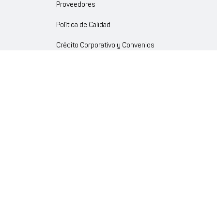
Proveedores
Política de Calidad
Crédito Corporativo y Convenios
Política Ambiente Gourmet
Política de Cumplimiento
Enlaces internos
Portal de proveedores
Atención al cliente
Trabaja con nosotros
Política de Privacidad y Protección de Datos Personales
Código de Ética Farmaenlace