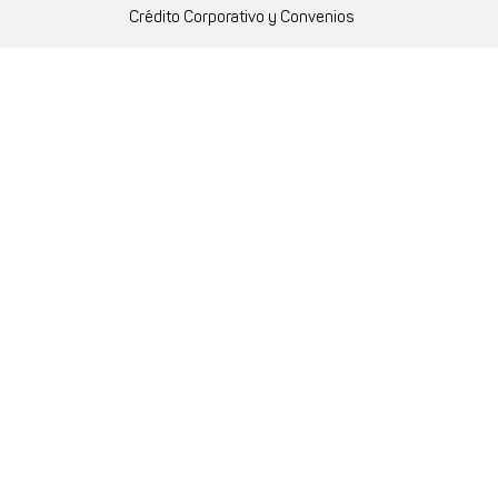
Crédito Corporativo y Convenios
Política Ambiente Gourmet
Política de Cumplimiento
Enlaces internos
Portal de proveedores
Atención al cliente
Trabaja con nosotros
Política de Privacidad y Protección de Datos Personales
Código de Ética Farmaenlace
Farmacovigilancia