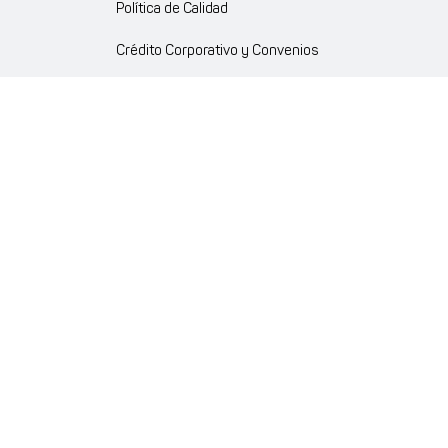
Política de Calidad
Crédito Corporativo y Convenios
Política Ambiente Gourmet
Política de Cumplimiento
Enlaces internos
Portal de proveedores
Atención al cliente
Trabaja con nosotros
Política de Privacidad y Protección de Datos Personales
Código de Ética Farmaenlace
Farmacovigilancia