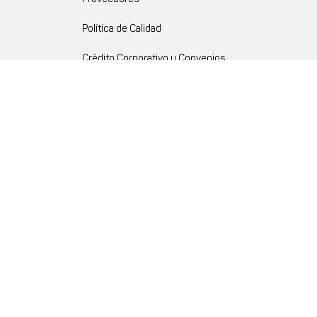
Política de Calidad
Crédito Corporativo y Convenios
Política Ambiente Gourmet
Política de Cumplimiento
Enlaces internos
Portal de proveedores
Atención al cliente
Trabaja con nosotros
Política de Privacidad y Protección de Datos Personales
Código de Ética Farmaenlace