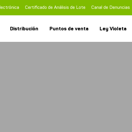
lectrónica
Certificado de Análisis de Lote
Canal de Denuncias
Distribución
Puntos de venta
Ley Violeta