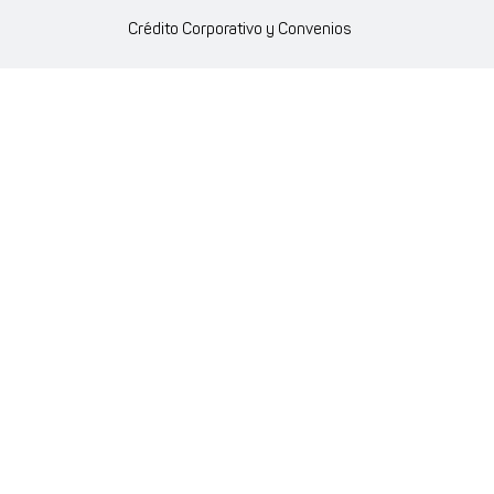
Crédito Corporativo y Convenios
Política Ambiente Gourmet
Política de Cumplimiento
Enlaces internos
Portal de proveedores
Atención al cliente
Trabaja con nosotros
Política de Privacidad y Protección de Datos Personales
Código de Ética Farmaenlace
Farmacovigilancia