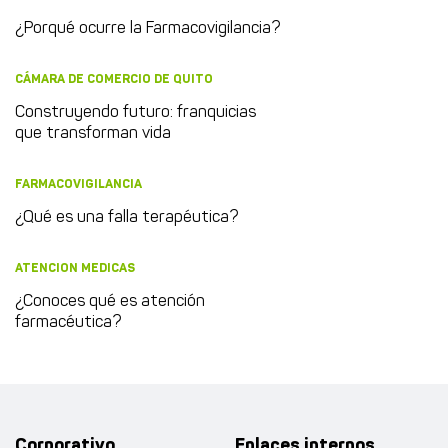
¿Porqué ocurre la Farmacovigilancia?
CÁMARA DE COMERCIO DE QUITO
Construyendo futuro: franquicias
que transforman vida
FARMACOVIGILANCIA
¿Qué es una falla terapéutica?
ATENCION MEDICAS
¿Conoces qué es atención
farmacéutica?
Corporativo
Enlaces internos