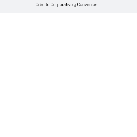
Crédito Corporativo y Convenios
Política Ambiente Gourmet
Política de Cumplimiento
Enlaces internos
Portal de proveedores
Atención al cliente
Trabaja con nosotros
Política de Privacidad y Protección de Datos Personales
Código de Ética Farmaenlace
Farmacovigilancia