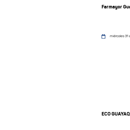
Farmayor Gua
miércoles 31 
ECO GUAYAQ