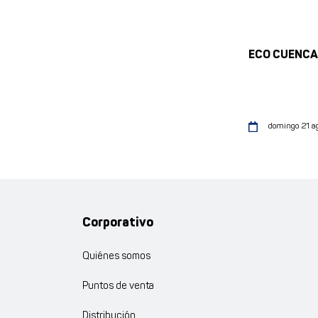
ECO CUENCA
domingo 21 a
Corporativo
Quiénes somos
Puntos de venta
Distribución