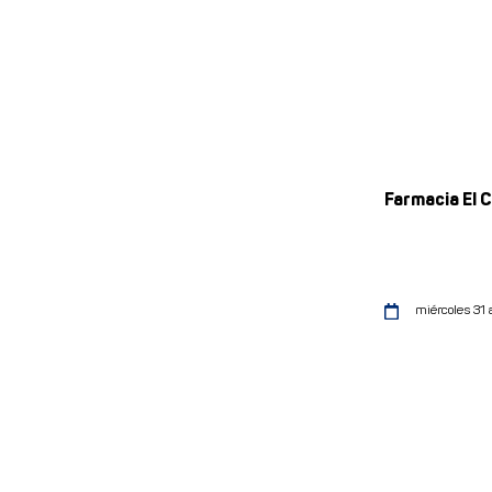
Farmacia El 
miércoles 31 