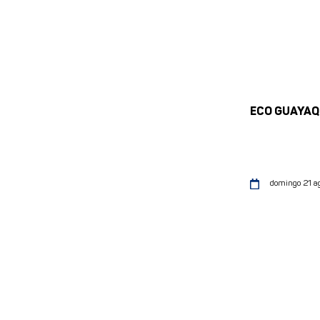
ECO GUAYAQ
domingo 21 a