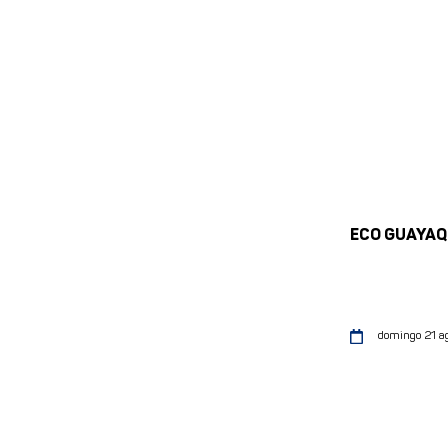
ECO GUAYAQ
domingo 21 a