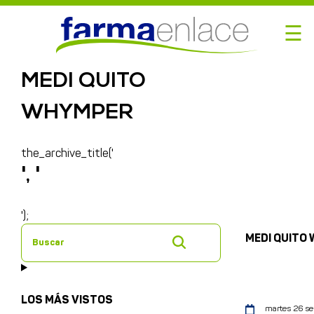
☰
MEDI QUITO
WHYMPER
the_archive_title('
', '
');
MEDI QUITO
Buscar
LOS MÁS VISTOS
martes 26 se