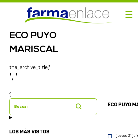
☰
ECO PUYO
MARISCAL
the_archive_title('
', '
');
ECO PUYO M
Buscar
LOS MÁS VISTOS
jueves 21 juli