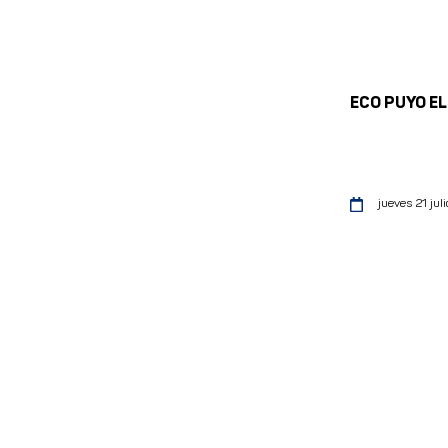
ECO PUYO E
jueves 21 juli