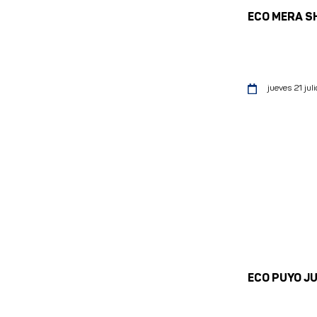
ECO MERA S
jueves 21 juli
ECO PUYO J