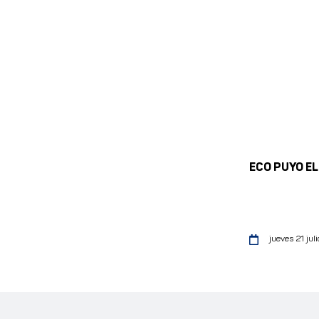
ECO PUYO E
jueves 21 juli