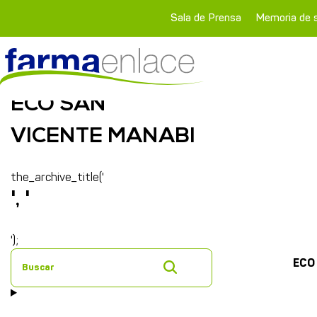
Sala de Prensa
Memoria de s
ECO SAN
VICENTE MANABI
the_archive_title('
', '
');
ECO
Buscar