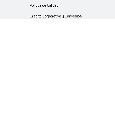
Política de Calidad
Crédito Corporativo y Convenios
Política Ambiente Gourmet
Política de Cumplimiento
Enlaces internos
Portal de proveedores
Atención al cliente
Trabaja con nosotros
Política de Privacidad y Protección de Datos Personales
Código de Ética Farmaenlace