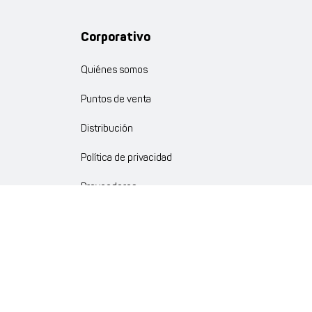
Corporativo
Quiénes somos
Puntos de venta
Distribución
Política de privacidad
Proveedores
Política de Calidad
Crédito Corporativo y Convenios
Política Ambiente Gourmet
Política de Cumplimiento