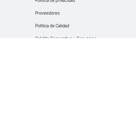
Política de privacidad
Proveedores
Política de Calidad
Crédito Corporativo y Convenios
Política Ambiente Gourmet
Política de Cumplimiento
Enlaces internos
Portal de proveedores
Atención al cliente
Trabaja con nosotros
Política de Privacidad y Protección de Datos Personales