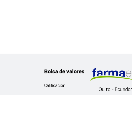
Bolsa de valores
Calificación
Quito - Ecuado
Documentación
Av. Portugal
Eloy Alfaro
(02) 2-9931
n de Datos Personales