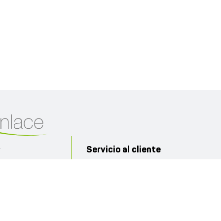
Servicio al cliente
r
1800 633424 opción 3
 E12-72 y Av.
servicioalcliente1800@farmaenlace.c
00