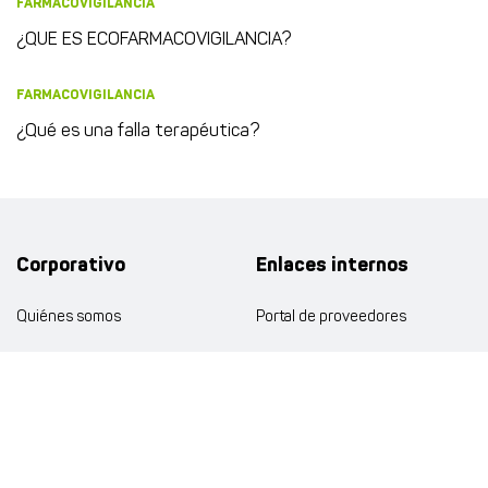
FARMACOVIGILANCIA
¿QUE ES ECOFARMACOVIGILANCIA?
FARMACOVIGILANCIA
¿Qué es una falla terapéutica?
Corporativo
Enlaces internos
Quiénes somos
Portal de proveedores
Puntos de venta
Atención al cliente
Distribución
Trabaja con nosotros
Política de privacidad
Política de Privacidad y Protecció