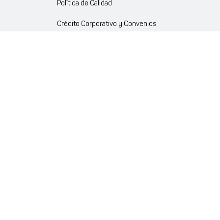
Política de Calidad
Crédito Corporativo y Convenios
Política Ambiente Gourmet
Política de Cumplimiento
Enlaces internos
Portal de proveedores
Atención al cliente
Trabaja con nosotros
Política de Privacidad y Protección de Datos Personales
Código de Ética Farmaenlace
Farmacovigilancia