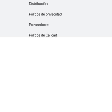
Distribución
Política de privacidad
Proveedores
Política de Calidad
Crédito Corporativo y Convenios
Política Ambiente Gourmet
Política de Cumplimiento
Enlaces internos
Portal de proveedores
Atención al cliente