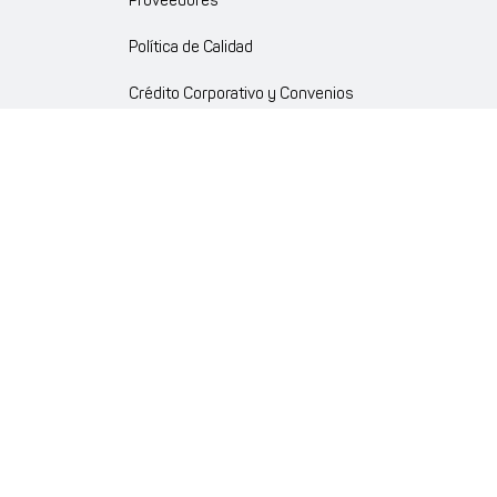
Proveedores
Política de Calidad
Crédito Corporativo y Convenios
Política Ambiente Gourmet
Política de Cumplimiento
Enlaces internos
Portal de proveedores
Atención al cliente
Trabaja con nosotros
Política de Privacidad y Protección de Datos Personales
Código de Ética Farmaenlace