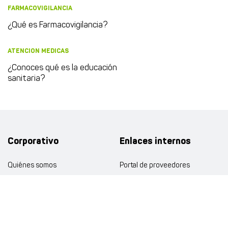
FARMACOVIGILANCIA
¿Qué es Farmacovigilancia?
ATENCION MEDICAS
¿Conoces qué es la educación
sanitaria?
Corporativo
Enlaces internos
Quiénes somos
Portal de proveedores
Puntos de venta
Atención al cliente
Distribución
Trabaja con nosotros