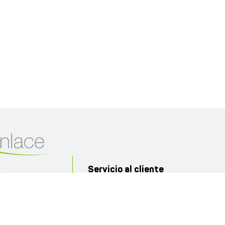
Servicio al cliente
r
PBX: 02 299 3100 EXT:
 E12-72 y Av.
7010
servicioalcliente@farmaenlace.com