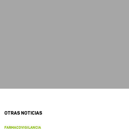
OTRAS NOTICIAS
FARMACOVIGILANCIA