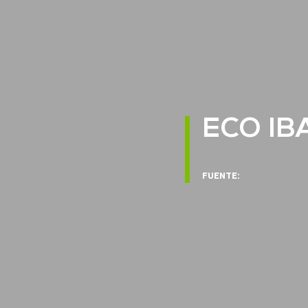
ECO IB
FUENTE: