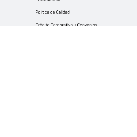
Política de Calidad
Crédito Corporativo y Convenios
Política Ambiente Gourmet
Política de Cumplimiento
Enlaces internos
Portal de proveedores
Atención al cliente
Trabaja con nosotros
Política de Privacidad y Protección de Datos Personales
Código de Ética Farmaenlace