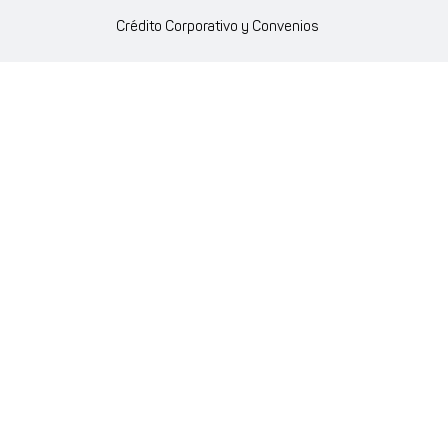
Crédito Corporativo y Convenios
Política Ambiente Gourmet
Política de Cumplimiento
Enlaces internos
Portal de proveedores
Atención al cliente
Trabaja con nosotros
Política de Privacidad y Protección de Datos Personales
Código de Ética Farmaenlace
Farmacovigilancia