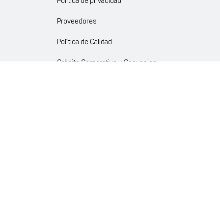
Política de privacidad
Proveedores
Política de Calidad
Crédito Corporativo y Convenios
Política Ambiente Gourmet
Política de Cumplimiento
Enlaces internos
Portal de proveedores
Atención al cliente
Trabaja con nosotros
Política de Privacidad y Protección de Datos Personales