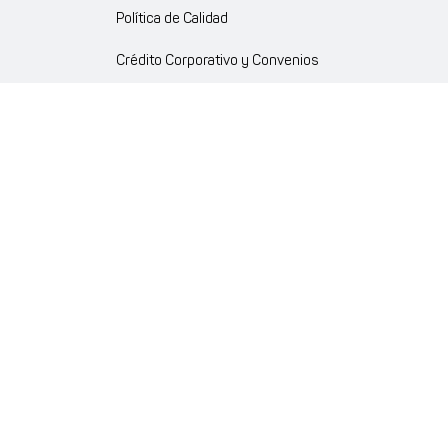
Política de Calidad
Crédito Corporativo y Convenios
Política Ambiente Gourmet
Política de Cumplimiento
Enlaces internos
Portal de proveedores
Atención al cliente
Trabaja con nosotros
Política de Privacidad y Protección de Datos Personales
Código de Ética Farmaenlace